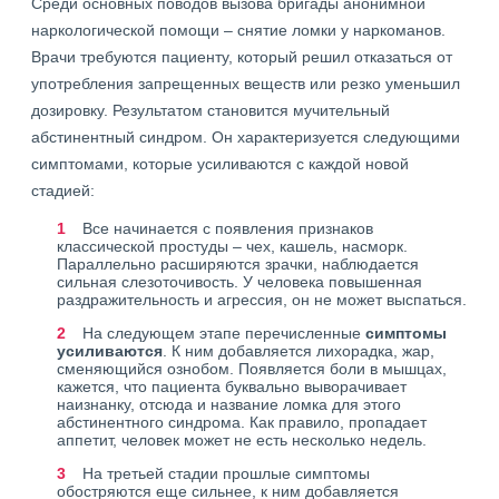
Среди основных поводов вызова бригады анонимной
наркологической помощи – снятие ломки у наркоманов.
Врачи требуются пациенту, который решил отказаться от
употребления запрещенных веществ или резко уменьшил
дозировку. Результатом становится мучительный
абстинентный синдром. Он характеризуется следующими
симптомами, которые усиливаются с каждой новой
стадией:
Все начинается с появления признаков
классической простуды – чех, кашель, насморк.
Параллельно расширяются зрачки, наблюдается
сильная слезоточивость. У человека повышенная
раздражительность и агрессия, он не может выспаться.
На следующем этапе перечисленные
симптомы
усиливаются
. К ним добавляется лихорадка, жар,
сменяющийся ознобом. Появляется боли в мышцах,
кажется, что пациента буквально выворачивает
наизнанку, отсюда и название ломка для этого
абстинентного синдрома. Как правило, пропадает
аппетит, человек может не есть несколько недель.
На третьей стадии прошлые симптомы
обостряются еще сильнее, к ним добавляется