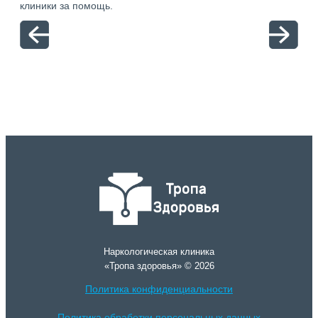
клиники за помощь.
вый
отн
Наркологическая клиника
«Тропа здоровья» © 2026
Политика конфиденциальности
Политика обработки персональных данных