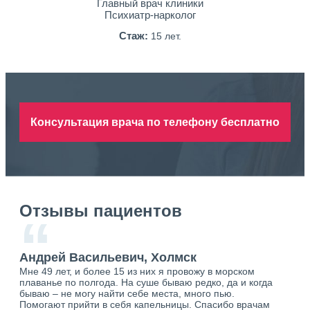
Главный врач клиники
Психиатр-нарколог
Стаж:
15 лет.
Консультация врача по телефону бесплатно
Отзывы пациентов
“
Андрей Васильевич, Холмск
Ан
Мне 49 лет, и более 15 из них я провожу в морском
Хоч
плаванье по полгода. На суше бываю редко, да и когда
тол
бываю – не могу найти себе места, много пью.
себя
о.
Помогают прийти в себя капельницы. Спасибо врачам
свя
ю.