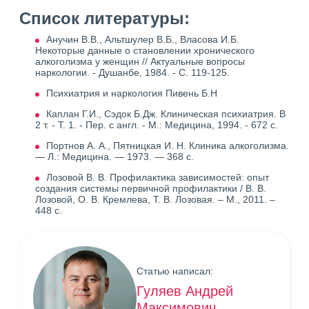
Список литературы:
Анучин В.В., Альтшулер В.Б., Власова И.Б.
Некоторые данные о становлении хронического
алкоголизма у женщин // Актуальные вопросы
наркологии. - Душанбе, 1984. - С. 119-125.
Психиатрия и наркология Пивень Б.Н
Каплан Г.И., Сэдок Б.Дж. Клиническая психиатрия. В
2 т. - Т. 1. - Пер. с англ. - М.: Медицина, 1994. - 672 с.
Портнов А. А., Пятницкая И. Н. Клиника алкоголизма.
— Л.: Медицина. — 1973. — 368 с.
Лозовой В. В. Профилактика зависимостей: опыт
создания системы первичной профилактики / В. В.
Лозовой, О. В. Кремлева, Т. В. Лозовая. – М., 2011. –
448 с.
Статью написал:
Гуляев Андрей
Максимович