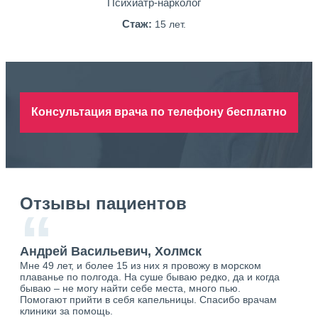
Психиатр-нарколог
Стаж:
15 лет.
Консультация врача по телефону бесплатно
Отзывы пациентов
“
Андрей Васильевич, Холмск
Ан
Мне 49 лет, и более 15 из них я провожу в морском
Хоч
плаванье по полгода. На суше бываю редко, да и когда
тол
бываю – не могу найти себе места, много пью.
себя
о.
Помогают прийти в себя капельницы. Спасибо врачам
свя
ю.
клиники за помощь.
вый