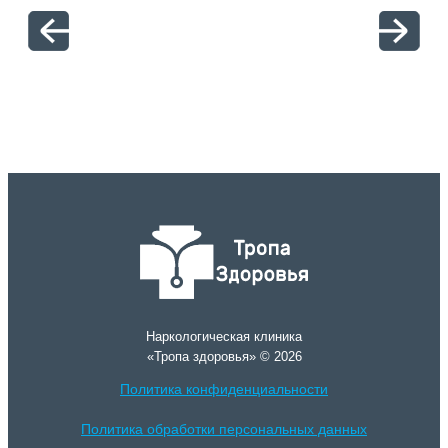
отн
Наркологическая клиника
«Тропа здоровья» © 2026
Политика конфиденциальности
Политика обработки персональных данных