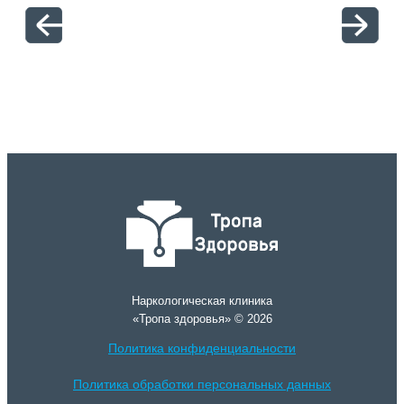
отн
Наркологическая клиника
«Тропа здоровья» © 2026
Политика конфиденциальности
Политика обработки персональных данных