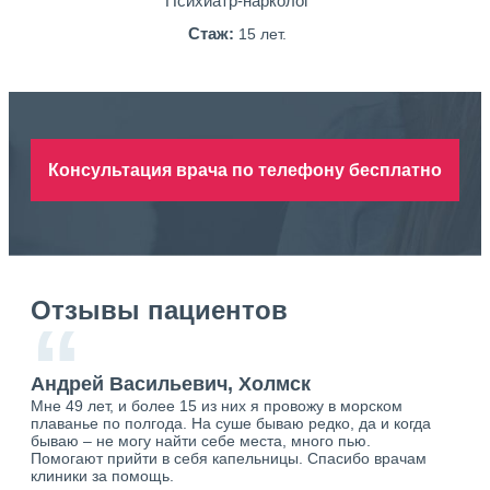
Психиатр-нарколог
Стаж:
15 лет.
Консультация врача по телефону бесплатно
Отзывы пациентов
“
Андрей Васильевич, Холмск
Ан
Мне 49 лет, и более 15 из них я провожу в морском
Хоч
плаванье по полгода. На суше бываю редко, да и когда
тол
бываю – не могу найти себе места, много пью.
себя
о.
Помогают прийти в себя капельницы. Спасибо врачам
свя
ю.
клиники за помощь.
вый