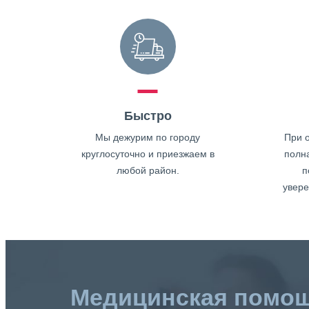
Быстро
Мы дежурим по городу
При о
круглосуточно и приезжаем в
полн
любой район.
п
увере
Медицинская помо