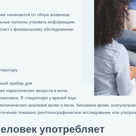
ие начинается со сбора анамнеза.
ольные склонны утаивать информацию,
упает к физикальному обследованию:
пературу.
вный прибор для
ия наркотических веществ в моче,
мативна. В стационаре у врачей еще
клинических анализов крови и мочи, биохимии крови, коагулогра
отечение показано рентгенографическое исследование или ультраз
человек употребляет