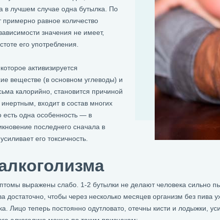
а в лучшем случае одна бутылка. По
ит примерно равное количество
зависимости значения не имеет,
стоте его употребления.
 которое активизируется
ие веществе (в основном углеводы) и
сьма калорийно, становится причиной
 инертным, входит в состав многих
о есть одна особенность — в
икновение последнего сначала в
 усиливает его токсичность.
алкоголизма
птомы выражены слабо. 1-2 бутылки не делают человека сильно пь
ва достаточно, чтобы через несколько месяцев организм без пива у
. Лицо теперь постоянно одутловато, отечны кисти и лодыжки, ус