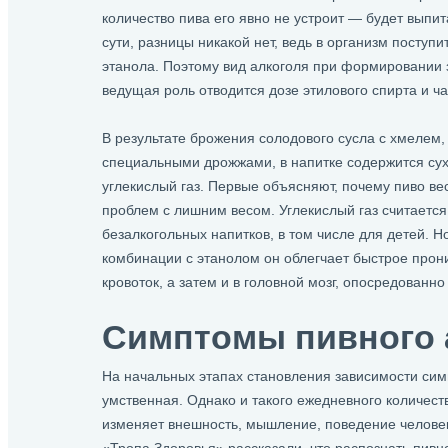
количество пива его явно не устроит — будет выпит
сути, разницы никакой нет, ведь в организм поступ
этанола. Поэтому вид алкоголя при формировании 
ведущая роль отводится дозе этилового спирта и ча
В результате брожения солодового сусла с хмелем,
специальными дрожжами, в напитке содержится сух
углекислый газ. Первые объясняют, почему пиво ве
проблем с лишним весом. Углекислый газ считается
безалкогольных напитков, в том числе для детей. Н
комбинации с этанолом он облегчает быстрое прон
кровоток, а затем и в головной мозг, опосредованно
Симптомы пивного 
На начальных этапах становления зависимости сим
умственная. Однако и такого ежедневного количест
изменяет внешность, мышление, поведение человека