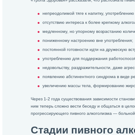
«Тропа Здоровья» рассказали, что распознать пивн
непреодолимой тяге к напитку, употреблению
отсутствию интереса к более крепкому алкого
медленному, но упорному возрастанию количе
пониженному настроению вне употребления;
постоянной готовности идти на дружескую встр
употреблению для поддержания работоспосо
недовольству, раздражительности, даже агрес
появлению абстинентного синдрома в виде ре
увеличению массы тела, формированию жиров
Через 1-2 года существования зависимости станови
ним теперь сложно вести беседу и общаться в цел
прогрессирующего пивного алкоголизма — больной н
Стадии пивного алк