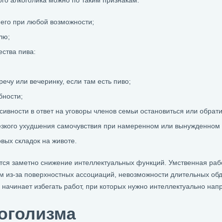
ого алкоголика можно по таким признакам:
 его при любой возможности;
лю;
ства пива:
ечу или вечеринку, если там есть пиво;
бности;
сивности в ответ на уговоры членов семьи остановиться или обратит
зкого ухудшения самочувствия при намеренном или вынужденном о
ых складок на животе.
тся заметно снижение интеллектуальных функций. Умственная работ
ом из-за поверхностных ассоциаций, невозможности длительных об
ачинает избегать работ, при которых нужно интеллектуально напр
оголизма