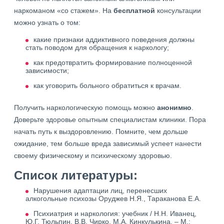
наркоманом «со стажем». На
бесплатной
консультации
можно узнать о том:
какие признаки аддиктивного поведения должны
стать поводом для обращения к наркологу;
как предотвратить формирование полноценной
зависимости;
как уговорить больного обратиться к врачам.
Получить наркологическую помощь можно
анонимно
.
Доверьте здоровье опытным специалистам клиники. Пора
начать путь к выздоровлению. Помните, чем дольше
ожидание, тем больше вреда зависимый успеет нанести
своему физическому и психическому здоровью.
Список литературы:
Нарушения адаптации лиц, перенесших
алкогольные психозы Оруджев Н.Я., Тараканова Е.А.
Психиатрия и наркология: учебник / Н.Н. Иванец,
Ю.Г. Тюльпин, В.В. Чирко, М.А. Кинкулькина. – М.: