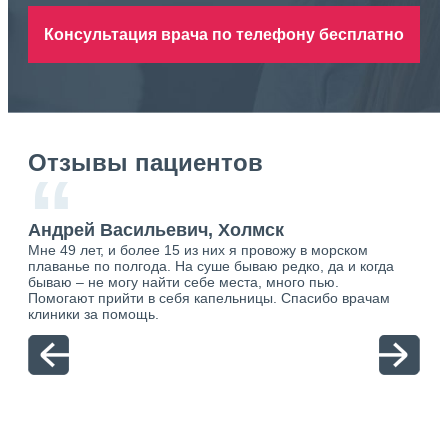
Консультация врача по телефону бесплатно
Отзывы пациентов
“
Андрей Васильевич, Холмск
Ан
Мне 49 лет, и более 15 из них я провожу в морском
Хоч
плаванье по полгода. На суше бываю редко, да и когда
тол
бываю – не могу найти себе места, много пью.
себя
о.
Помогают прийти в себя капельницы. Спасибо врачам
свя
ю.
клиники за помощь.
вый
отн