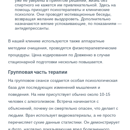
уже не уверены в принятом решении, жизнь без
спиртного не кажется им привлекательной. Здесь на
помощь приходят психотерапевты и клинические
психологи. Они проводят мотивационные беседы,
возвращая желание выздороветь. Дополнительно
назначаются мягкие успокаивающие, по показаниям —
антидепрессанты.
В нашей клинике используются также аппаратные
методики очищения, проводятся физиотерапевтические
процедуры. Цена кодирования по Довженко в случае
стационарной подготовки несколько повышается.
Групповая часть терапии
На групповом сеансе создается особая психологическая
база для последующих изменений мышления и
поведения. На нем присутствует обычно около 10-15
человек с алкоголизмом. Встреча начинается с
объяснений, почему он смертельно опасен, что делает с
людьми. Врач использует видеоматериалы, а не просто
перечисляет сухие данные статистики. Он демонстрирует
и фото, наглядно доказывающие вред болезненного