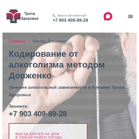
Звонок бесплатный
+7 903 409-89-28
Главная /
Метод Довженко
Кодирование от
алкоголизма методом
Довженко
Лечение алкогольной зависимости в Клинике Тропа
Здоровья
Звоните:
+7 903 409-89-28
ВЫЕЗД ВРАЧЕЙ НА ДОМ
В ЛЮБОЙ РАЙОН ГОРОДА