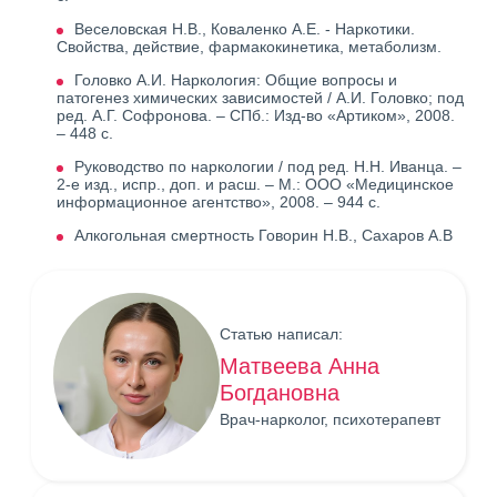
Веселовская Н.В., Коваленко А.Е. - Наркотики.
Свойства, действие, фармакокинетика, метаболизм.
Головко А.И. Наркология: Общие вопросы и
патогенез химических зависимостей / А.И. Головко; под
ред. А.Г. Софронова. – СПб.: Изд-во «Артиком», 2008.
– 448 с.
Руководство по наркологии / под ред. Н.Н. Иванца. –
2-е изд., испр., доп. и расш. – М.: ООО «Медицинское
информационное агентство», 2008. – 944 с.
Алкогольная смертность Говорин Н.В., Сахаров А.В
Статью написал:
Матвеева Анна
Богдановна
Врач-нарколог, психотерапевт