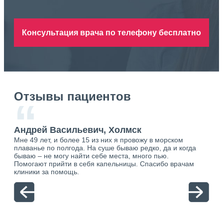
Консультация врача по телефону бесплатно
Отзывы пациентов
“
Андрей Васильевич, Холмск
Ан
Мне 49 лет, и более 15 из них я провожу в морском
Хоч
плаванье по полгода. На суше бываю редко, да и когда
тол
бываю – не могу найти себе места, много пью.
себя
о.
Помогают прийти в себя капельницы. Спасибо врачам
свя
ю.
клиники за помощь.
вый
отн