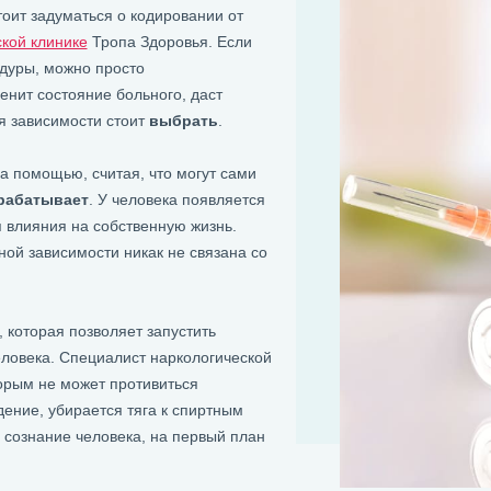
тоит задуматься о кодировании от
кой клинике
Тропа Здоровья. Если
дуры, можно просто
енит состояние больного, даст
я зависимости стоит
выбрать
.
а помощью, считая, что могут сами
рабатывает
. У человека появляется
 влияния на собственную жизнь.
ьной зависимости никак не связана со
, которая позволяет запустить
ловека. Специалист наркологической
орым не может противиться
дение, убирается тяга к спиртным
я сознание человека, на первый план