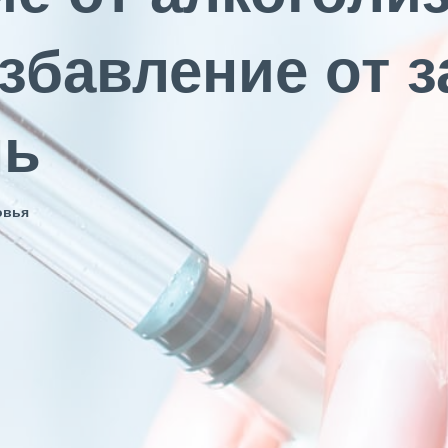
избавление от 
нь
овья