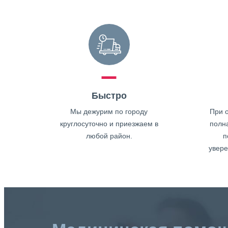
Быстро
Мы дежурим по городу
При о
круглосуточно и приезжаем в
полн
любой район.
п
увере