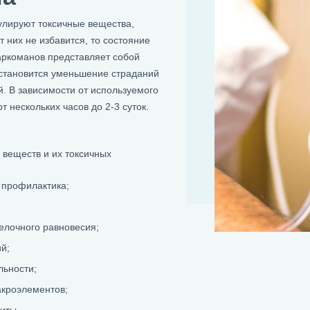
улируют токсичные вещества,
т них не избавится, то состояние
аркоманов представляет собой
 становится уменьшение страданий
 В зависимости от используемого
 нескольких часов до 2-3 суток.
веществ и их токсичных
 профилактика;
елочного равновесия;
й;
льности;
акроэлементов;