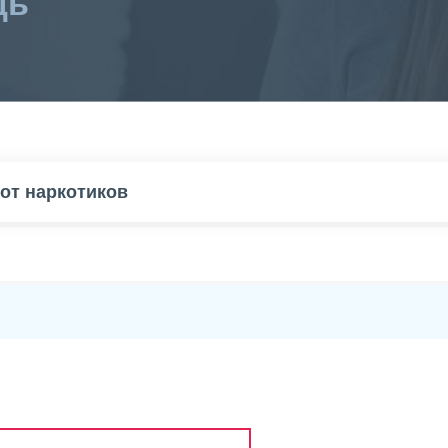
щь
 от наркотиков